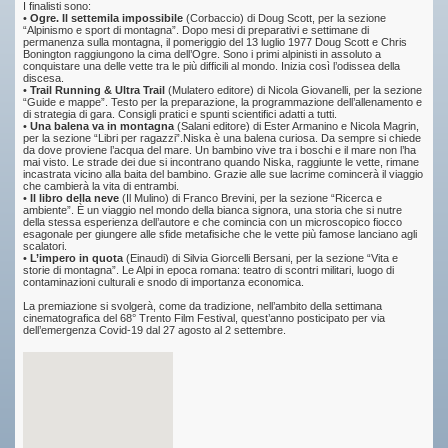
I finalisti sono:
•
Ogre. Il settemila impossibile
(Corbaccio) di Doug Scott, per la sezione
“Alpinismo e sport di montagna”. Dopo mesi di preparativi e settimane di
permanenza sulla montagna, il pomeriggio del 13 luglio 1977 Doug Scott e Chris
Bonington raggiungono la cima dell’Ogre. Sono i primi alpinisti in assoluto a
conquistare una delle vette tra le più difficili al mondo. Inizia così l’odissea della
discesa.
•
Trail Running & Ultra Trail
(Mulatero editore) di Nicola Giovanelli, per la sezione
“Guide e mappe”. Testo per la preparazione, la programmazione dell’allenamento e
di strategia di gara. Consigli pratici e spunti scientifici adatti a tutti.
•
Una balena va in montagna
(Salani editore) di Ester Armanino e Nicola Magrin,
per la sezione “Libri per ragazzi”.Niska è una balena curiosa. Da sempre si chiede
da dove proviene l’acqua del mare. Un bambino vive tra i boschi e il mare non l’ha
mai visto. Le strade dei due si incontrano quando Niska, raggiunte le vette, rimane
incastrata vicino alla baita del bambino. Grazie alle sue lacrime comincerà il viaggio
che cambierà la vita di entrambi.
•
Il libro della neve
(Il Mulino) di Franco Brevini, per la sezione “Ricerca e
ambiente”. È un viaggio nel mondo della bianca signora, una storia che si nutre
della stessa esperienza dell’autore e che comincia con un microscopico fiocco
esagonale per giungere alle sfide metafisiche che le vette più famose lanciano agli
scalatori.
•
L’impero in quota
(Einaudi) di Silvia Giorcelli Bersani, per la sezione “Vita e
storie di montagna”. Le Alpi in epoca romana: teatro di scontri militari, luogo di
contaminazioni culturali e snodo di importanza economica.
La premiazione si svolgerà, come da tradizione, nell’ambito della settimana
cinematografica del 68° Trento Film Festival, quest’anno posticipato per via
dell’emergenza Covid-19 dal 27 agosto al 2 settembre.