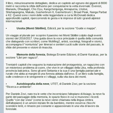
Il libro, minuziosamente dettagliato, dedica un capitolo ad ognuno dei giganti di 8000
metri e racconta la sfida dell’uomo per conquistarne la vetta invernale: Everest,
Manaslu, Dhaulagiri, Cho Oyu, Kangchenjunga, Annapurna, Lhotse,
Shishapangma, Makalu, Gasherbrum II, Gasherbrum I, Broad Peak, Nanga Parbat
e K2. Questi sono i nomi delle vette leggendarie a cui la McDonald dedica
approfonditi capitoli, ripercorrendo le gesta e le imprese di tutti i grandi alpinisti
internazionali.
•
Ussita (Monti Sibillini)
, Edicicli, per la sezione “Guide e mappe”.
Un viaggio al plurale per scoprire il paesino nei Monti Sibillini colpito dagli eventi
sismici del 2016/2017. Una guida dove la voce principale è quella della comunità
che dialogando con scrittori, come WuMing2, artisti, sociologi, fotografi e storici,
accompagna il “nonturista” per itinerari e sentieri cuciti sulle storie del passato, le
sfide del presente e visioni di rinascita.
•
Memorie della foresta
, Bottega Errante Edizioni, di Damir Karakas, per la
sezione “Libri per ragazzi”.
Trentatrè capitoli che seguono la maturazione del protagonista, un ragazzino con
un misterioso problema al cuore, che vive in un villaggio della Lika, nella profonda
provincia balcanica. Sono gli anni Settanta e la sua è una famiglia patriarcale e
rurale che abita ai margini di una foresta abitata dall’orso. È un libro sulla famiglia,
sulle credenze e le stregonerie e i villaggi, sulla vita dura dei monti.
•
Autobiografia della neve
, UTET, di Daniele Zovi, per la sezione
“Ricerca e ambiente”.
Per Daniele Zovi, nato tra le vette che incorniciano l’altopiano di Asiago, la neve fa
parte del paesaggio della memoria, lo spazio fisico in cui si muovono i ricordi.
Quello “con dar snea” (come la neve viene chiamata nella lingua cimbra
dell’altopiano) è un amore iniziato fin da bambino, mentre osserva i fiocchi
scendere lenti, e rimasto poi costante e appassionato in una vita di lavoro da
forestale.