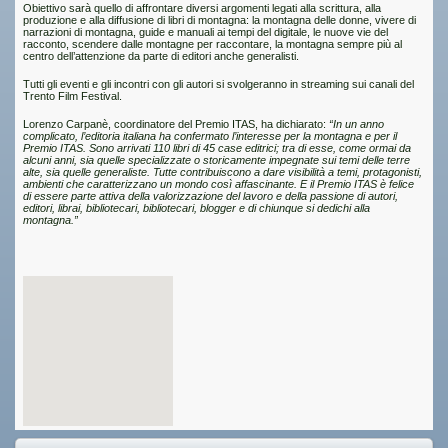
Obiettivo sarà quello di affrontare diversi argomenti legati alla scrittura, alla
produzione e alla diffusione di libri di montagna: la montagna delle donne, vivere di
narrazioni di montagna, guide e manuali ai tempi del digitale, le nuove vie del
racconto, scendere dalle montagne per raccontare, la montagna sempre più al
centro dell’attenzione da parte di editori anche generalisti.
Tutti gli eventi e gli incontri con gli autori si svolgeranno in streaming sui canali del
Trento Film Festival.
Lorenzo Carpanè, coordinatore del Premio ITAS, ha dichiarato:
“In un anno
complicato, l’editoria italiana ha confermato l’interesse per la montagna e per il
Premio ITAS. Sono arrivati 110 libri di 45 case editrici; tra di esse, come ormai da
alcuni anni, sia quelle specializzate o storicamente impegnate sui temi delle terre
alte, sia quelle generaliste. Tutte contribuiscono a dare visibilità a temi, protagonisti,
ambienti che caratterizzano un mondo così affascinante. E il Premio ITAS è felice
di essere parte attiva della valorizzazione del lavoro e della passione di autori,
editori, librai, bibliotecari, bibliotecari, blogger e di chiunque si dedichi alla
montagna.”