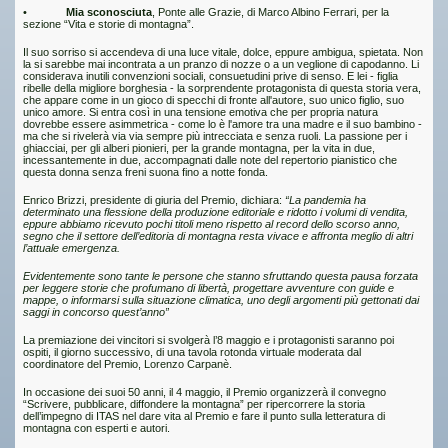
•
Mia sconosciuta
, Ponte alle Grazie, di Marco Albino Ferrari, per la
sezione “Vita e storie di montagna”.
Il suo sorriso si accendeva di una luce vitale, dolce, eppure ambigua, spietata. Non
la si sarebbe mai incontrata a un pranzo di nozze o a un veglione di capodanno. Li
considerava inutili convenzioni sociali, consuetudini prive di senso. E lei - figlia
ribelle della migliore borghesia - la sorprendente protagonista di questa storia vera,
che appare come in un gioco di specchi di fronte all'autore, suo unico figlio, suo
unico amore. Si entra così in una tensione emotiva che per propria natura
dovrebbe essere asimmetrica - come lo è l'amore tra una madre e il suo bambino -
ma che si rivelerà via via sempre più intrecciata e senza ruoli. La passione per i
ghiacciai, per gli alberi pionieri, per la grande montagna, per la vita in due,
incessantemente in due, accompagnati dalle note del repertorio pianistico che
questa donna senza freni suona fino a notte fonda.
Enrico Brizzi, presidente di giuria del Premio, dichiara:
“La pandemia ha
determinato una flessione della produzione editoriale e ridotto i volumi di vendita,
eppure abbiamo ricevuto pochi titoli meno rispetto al record dello scorso anno,
segno che il settore dell’editoria di montagna resta vivace e affronta meglio di altri
l’attuale emergenza.
Evidentemente sono tante le persone che stanno sfruttando questa pausa forzata
per leggere storie che profumano di libertà, progettare avventure con guide e
mappe, o informarsi sulla situazione climatica, uno degli argomenti più gettonati dai
saggi in concorso quest’anno”
La premiazione dei vincitori si svolgerà l’8 maggio e i protagonisti saranno poi
ospiti, il giorno successivo, di una tavola rotonda virtuale moderata dal
coordinatore del Premio, Lorenzo Carpanè.
In occasione dei suoi 50 anni, il 4 maggio, il Premio organizzerà il convegno
“Scrivere, pubblicare, diffondere la montagna” per ripercorrere la storia
dell’impegno di ITAS nel dare vita al Premio e fare il punto sulla letteratura di
montagna con esperti e autori.