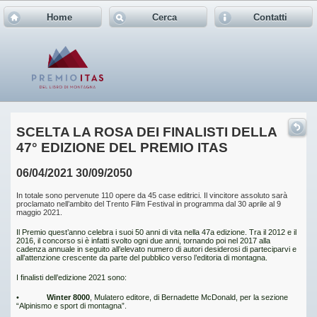
Home
Cerca
Contatti
SCELTA LA ROSA DEI FINALISTI DELLA
47° EDIZIONE DEL PREMIO ITAS
06/04/2021
30/09/2050
In totale sono pervenute 110 opere da 45 case editrici. Il vincitore assoluto sarà
proclamato nell’ambito del Trento Film Festival in programma dal 30 aprile al 9
maggio 2021.
Il Premio quest’anno celebra i suoi 50 anni di vita nella 47a edizione. Tra il 2012 e il
2016, il concorso si è infatti svolto ogni due anni, tornando poi nel 2017 alla
cadenza annuale in seguito all’elevato numero di autori desiderosi di parteciparvi e
all’attenzione crescente da parte del pubblico verso l’editoria di montagna.
I finalisti dell’edizione 2021 sono:
•
Winter 8000
, Mulatero editore, di Bernadette McDonald, per la sezione
“Alpinismo e sport di montagna”.