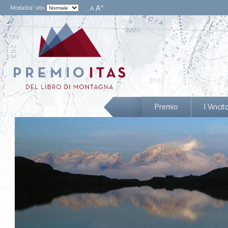
+
A
Modalita' sito
A
-
Premio
I Vincit