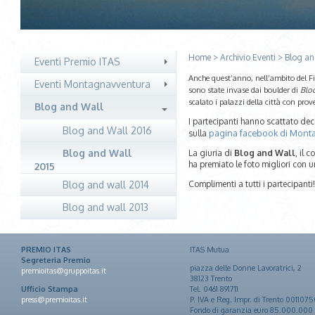
Home
>
Archivio Eventi
>
Blog an
Eventi Premio ITAS
Anche quest’anno, nell’ambito del Fi
Eventi Montagnavventura
sono state invase dai boulder di
Blo
scalato i palazzi della città con prov
Blog and Wall
I partecipanti hanno scattato dec
Blog and Wall 2016
pagina facebook di Mont
sulla
Blog and Wall
La giuria di
Blog and Wall
, il 
ha premiato le foto migliori con 
2015
Blog and wall 2014
Complimenti a tutti i partecipanti!
Blog and wall 2013
PREMIO ITAS
ITAS Mutua
Segreteria Premio
piazza delle Donne Lavoratrici, 2
premioitas@gruppoitas.it
38123 Trento
Ufficio Stampa
Tel. 0461 891711
press@premioitas.it
P. IVA e Reg. Impr. di Trento 001107
Fondo di garanzia euro 85.000.000