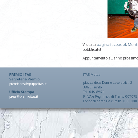
pagina facebook Mont
Visita la
pubblicate!
Appuntamento all'anno prossimo 
PREMIO ITAS
ITAS Mutua
Segreteria Premio
piazza delle Donne Lavoratrici, 2
premioitas@gruppoitas.it
38123 Trento
Ufficio Stampa
Tel. 0461 891711
press@premioitas.it
P. IVA e Reg. Impr. di Trento 001107
Fondo di garanzia euro 85.000.000