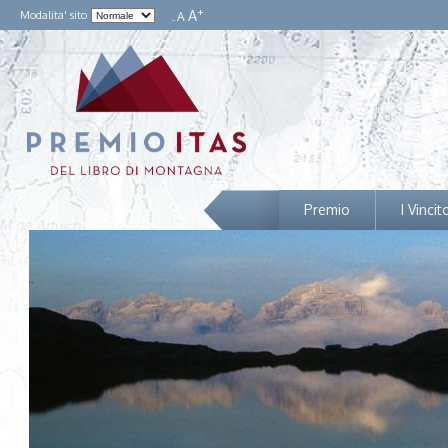
+
A
Modalita' sito
A
-
Premio
I Vincit