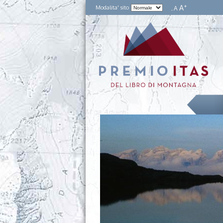
+
A
Modalita' sito
A
-