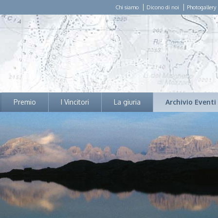
Chi siamo
Dicono di noi
Photogallery
Premio
I Vincitori
La giuria
Archivio Eventi