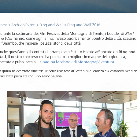
ome
>
Archivio Eventi
>
Blog and Wall
>
Blog and Wall 2016
urante la settimana del Film Festival della Montagna di Trento, i boulder di
Block
nd Wall
hanno, come ogni anno, invaso pacificamente il centro della città, scaland
n funamboliche imprese i palazzi storici della città.
nche quest’anno, il contest di arrampicata è stato è stato affiancato da
Blog and
all
, il nostro concorso che ha premiato la migliore immagine della giornata,
pagina facebook di Montagna[v]ventura
cattata e pubblicata sulla
.
a giuria ha decretato vincitrici le bellissime foto di Stefan Miglioranza e Alessandro Negri c
ono state premiate con uno zaino Salewa.