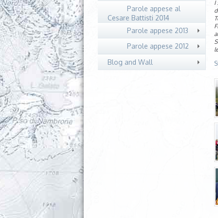
I
Parole appese al
d
Cesare Battisti 2014
T
F
Parole appese 2013
a
S
Parole appese 2012
l
Blog and Wall
S