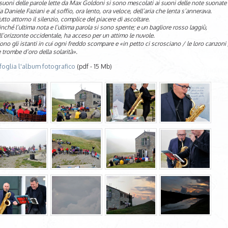
 suoni delle parole lette da Max Goldoni si sono mescolati ai suoni delle note suonate
a Daniele Faziani e al soffio, ora lento, ora veloce, dell’aria che lenta s’annerava.
utto attorno il silenzio, complice del piacere di ascoltare.
inché l’ultima nota e l’ultima parola si sono spente; e un bagliore rosso laggiù,
ll’orizzonte occidentale, ha acceso per un attimo le nuvole.
ono gli istanti in cui ogni freddo scompare e «in petto ci scrosciano / le loro canzoni 
e trombe d’oro della solarità».
foglia l'album fotografico
(pdf - 15 Mb)