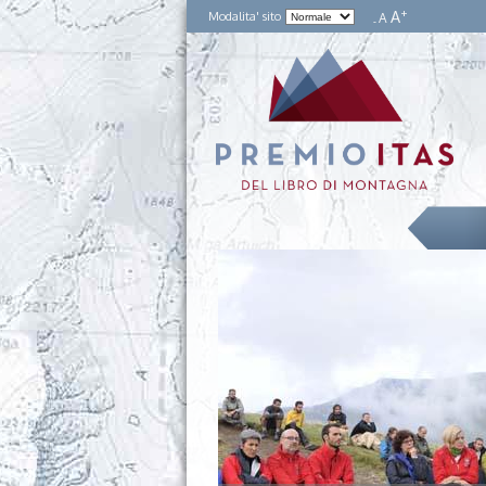
+
A
Modalita' sito
A
-