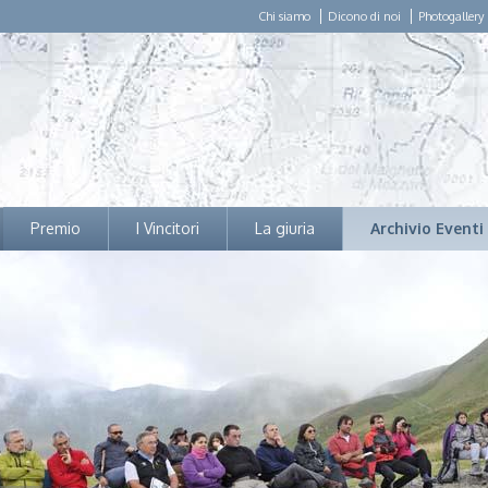
Chi siamo
Dicono di noi
Photogallery
Premio
I Vincitori
La giuria
Archivio Eventi