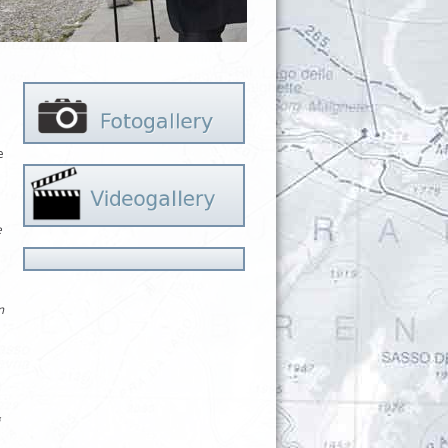
e
e
n