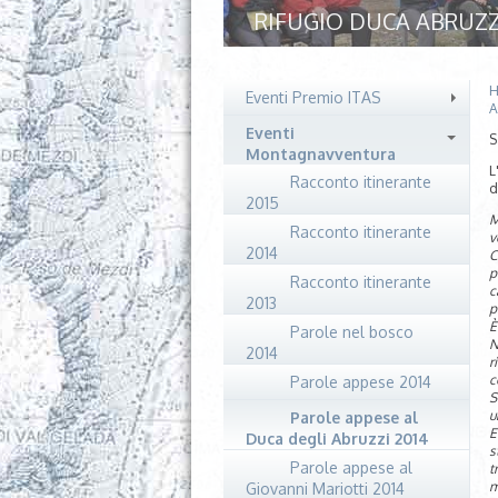
RIFUGIO DUCA ABRUZZ
H
Eventi Premio ITAS
A
Eventi
S
Montagnavventura
L
Racconto itinerante
d
2015
M
Racconto itinerante
v
2014
C
p
Racconto itinerante
c
2013
p
È
Parole nel bosco
N
2014
r
c
Parole appese 2014
S
u
Parole appese al
E
Duca degli Abruzzi 2014
s
Parole appese al
t
m
Giovanni Mariotti 2014