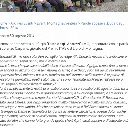
I
ome
>
Archivio Eventi
>
Eventi Montagnavventura
>
Parole appese al Duca degli
bruzzi 2014
abato 30 agosto 2014
'emozionante serata al rifugio "
Duca degli Abruzzi
" (MO) raccontata con le parol
i Lorenzo Carpanè, giurato del Premio ITAS del Libro di Montagna:
orbide? Sì, ma non solo. Forse meglio “avvolgenti”. Come le nuvole che andavano e
enivano non sopra di noi, ma in mezzo a noi.
ome le luci, che passavano dall’indaco al rosso affocato, al grigio tenue, fino al nero 
oi ancora all’azzurro. Come le melodie, di Grieg o di Bach, suonate da un sax tenore,
apace anche di imitare i passi e i movimenti dell’iuomo e della natura. E le parole di
rosatori e giornalisti, poeti e alpinisti, che sono risuonate anch’esse nell’aere puro.
 un sogno? Un’atmosfera da fantasy?
o, è semplicemente la realtà di un sabato sera, lo scorso sabato 30 agosto, fuori da u
ifugio che porta il nome di un grande esploratore, il Duca degli Abruzzi, e sta lungo un
onfine che separava un tempo due stati (o staterelli?), il Granducato di Toscana e lo
tato della Chiesa, due ceppi linguistici, quello gallo-celtico e quello etrusco, due pani,
no sciapo e uno sapido. Ma che ora unisce anch’esso il Bel Paese dove il sì suona.
 la lingua di Dante è risuonata a lungo, tra avventure caucasiche, poesie dolomitiche,
tupori alpini, vicende di animali erranti, rimpianti di donne tradite dal destino, tutte
ratte dai libri che hanno fatto grande quello che è il principal concorso di letteratura di
ontagna.