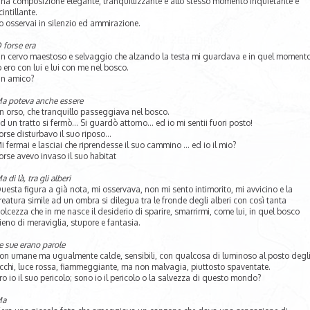
na composizione elegante, tranquillizzante e allo stesso momento inquietante e
cintillante.
o osservai in silenzio ed ammirazione.
 forse era
n cervo maestoso e selvaggio che alzando la testa mi guardava e in quel moment
o ero con lui e lui con me nel bosco.
n amico?
a poteva anche essere
n orso, che tranquillo passeggiava nel bosco.
d un tratto si fermò… Si guardò attorno… ed io mi sentii fuori posto!
orse disturbavo il suo riposo…
i fermai e lasciai che riprendesse il suo cammino … ed io il mio?
orse avevo invaso il suo habitat
a di là, tra gli alberi
uesta figura a già nota, mi osservava, non mi sento intimorito, mi avvicino e la
reatura simile ad un ombra si dilegua tra le fronde degli alberi con così tanta
olcezza che in me nasce il desiderio di sparire, smarrirmi, come lui, in quel bosco
ieno di meraviglia, stupore e fantasia.
e sue erano parole
on umane ma ugualmente calde, sensibili, con qualcosa di luminoso al posto degl
cchi, luce rossa, fiammeggiante, ma non malvagia, piuttosto spaventate.
ro io il suo pericolo; sono io il pericolo o la salvezza di questo mondo?
Ma