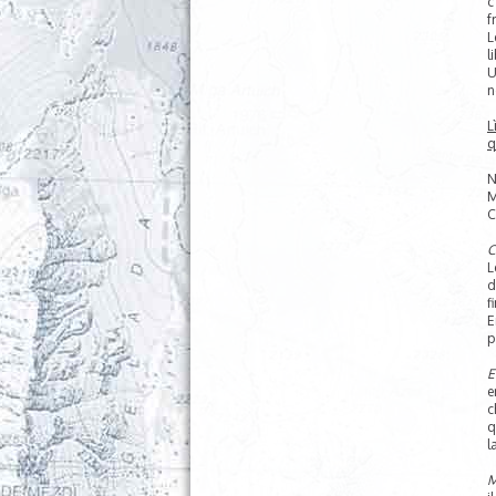
c
f
L
l
U
n
L
q
N
M
C
C
L
d
f
E
p
E
e
c
q
l
M