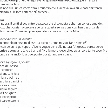
l suono delle pigne che respiravano aprendo le minuscole scaglie a riempire i
olmoni dei larici.
a non era l’unica voce: c’era il muschio che si accavallava sulle basi dei tronchi
alendo sulle loro cortecce più fresche …
arà
a paura, il sentirsi soli entro qualcosa che ci sovrasta e che non conosciamo del
utto, che possiamo cercare e cercare questa sensazione così ben descritta da
anzoni nei Promessi Sposi, quando Renzo è in fuga da Milano.
inché avviene un incontro:
n cucciolo di orso mi disse: “O piccolo uomo mi vuoi far del male?”
o con serenità gli risposi: .”No io voglio bene alla natura!” A queste parole l’orso
orrise e se ne andò. Io gli gridai. “No fermo, ti devo chiedere ancora tante cose! Ma
’orso se ne andò. Io a quel punto dovetti andare a casa.
ove sgorga una poesia:
oce del bosco
i riconosco
ei antica e fiera
hiara e poi nera
ecchia e bambina
i sole e brina
 il tuo segreto
veli nel greto
i storie piene
i parole serene