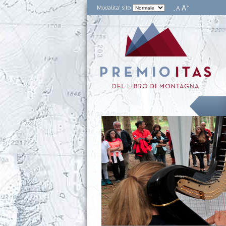
+
A
Modalita' sito
A
-