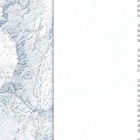
i
p
M
s
S
l
t
M
F
U
I
s
l
D
V
t
s
c
v
d
e
s
d
d