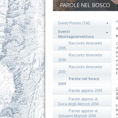
PAROLE NEL BOSCO
H
Eventi Premio ITAS
9
Eventi
Montagnavventura
P
Racconto itinerante
C
2015
c
p
Racconto itinerante
n
2014
v
U
Racconto itinerante
l
2013
E
Parole nel bosco
2014
C
Parole appese 2014
q
l
Parole appese al
Duca degli Abruzzi 2014
E
B
Parole appese al
a
Giovanni Mariotti 2014