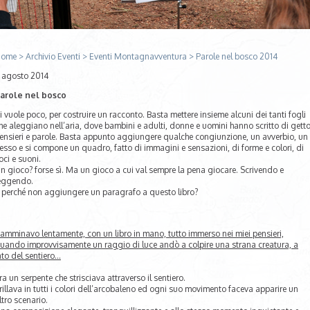
ome
>
Archivio Eventi
>
Eventi Montagnavventura
>
Parole nel bosco 2014
 agosto 2014
arole nel bosco
i vuole poco, per costruire un racconto. Basta mettere insieme alcuni dei tanti fogli
he aleggiano nell’aria, dove bambini e adulti, donne e uomini hanno scritto di gett
ensieri e parole. Basta appunto aggiungere qualche congiunzione, un avverbio, un
esso e si compone un quadro, fatto di immagini e sensazioni, di forme e colori, di
oci e suoni.
n gioco? forse sì. Ma un gioco a cui val sempre la pena giocare. Scrivendo e
eggendo.
 perché non aggiungere un paragrafo a questo libro?
amminavo lentamente, con un libro in mano, tutto immerso nei miei pensieri,
uando improvvisamente un raggio di luce andò a colpire una strana creatura, a
ato del sentiero…
ra un serpente che strisciava attraverso il sentiero.
rillava in tutti i colori dell’arcobaleno ed ogni suo movimento faceva apparire un
ltro scenario.