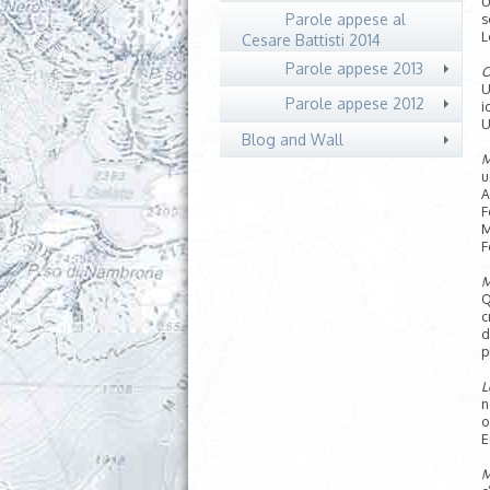
U
Parole appese al
s
L
Cesare Battisti 2014
Parole appese 2013
O
U
Parole appese 2012
i
U
Blog and Wall
M
u
A
F
M
F
M
Q
c
d
p
L
n
o
E