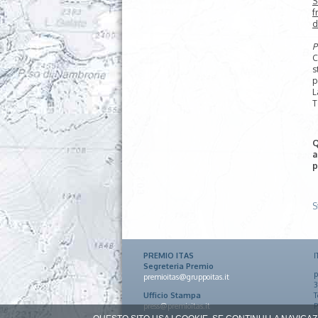
S
f
d
P
C
s
p
L
T
Q
a
p
S
PREMIO ITAS
I
Segreteria Premio
p
premioitas@gruppoitas.it
3
Ufficio Stampa
T
press@premioitas.it
P
F