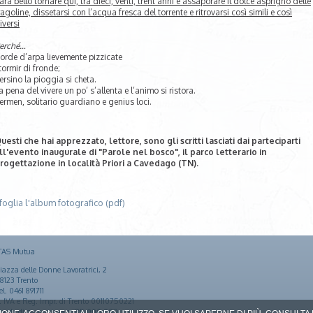
arà bello tornare qui, tra dieci, venti, trent’anni e assaporare il dolce asprigno delle
ragoline, dissetarsi con l’acqua fresca del torrente e ritrovarsi così simili e così
iversi
erché…
orde d’arpa lievemente pizzicate
tormir di fronde;
ersino la pioggia si cheta.
a pena del vivere un po’ s’allenta e l’animo si ristora.
ermen, solitario guardiano e genius loci.
uesti che hai apprezzato, lettore, sono gli scritti lasciati dai parteciparti
ll'evento inaugurale di "Parole nel bosco", il parco letterario in
rogettazione in località Priori a Cavedago (TN).
foglia l'album fotografico (pdf)
TAS Mutua
iazza delle Donne Lavoratrici, 2
8123 Trento
el. 0461 891711
. IVA e Reg. Impr. di Trento 00110750221
ondo di garanzia euro 85.000.000