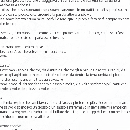
’era una piccola fata che arpeggiava un canzone che dava una sensazione di
reschezza e sobrietà.
e dissi che stava suonando una soave canzone e in un battito di ali si posò sul mio
ibro e con le piccole dita circondò la parola albero andò via.
na soave brezza estiva mi rallegrò il cuore: quella piccola fata sarà sempre present
ei miei sogni.
ì sentivo, o mi pareva di sentire, voci che provenivano dal bosco, come se ci fosse
ualcuno nascosto che parlasse, o invece…
on erano voci… era musica!
usica di Arpe che voleva dirmi qualcosa….
osa?
hissà!
e voci venivano da dentro, da dentro da dentro gli alberi, da dentro le radici, da
entro gli aghi addormentati sotto le chiome, da dentro la terra umida di pioggia
ina che fissa i pensieri e li lascia scivolare.
rano le voci di chi ascolta tanto e osserva molto, e a volte sembrano più canti che
arole, a volte singhiozzi, a volte risate.
d
ra il mio respiro che cambiava voce, e si faceva più forte o più veloce mano a mano
he salivo o scendevo un dosso o un sasso e mi fermavo insieme alle mie emozioni
uando scorgevo una radura tra il brillare delle foglie e i raggi di luce. Qui nel bosc
a solitudine non mi pesa affatto.
entre sentivo