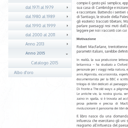
compie il gesto piú semplice, epp
dal 1971 al 1979
sua casa di Cambridge e iniziar
e raccontare. Battendo i sentieri 
dal 1980 al 1989
di Santiago, le strade della Pale
gli esoterici tracciati tibetani,
dal 1990 al 1999
parlare paesaggi resi muti dall'
leggere per noi i racconti con cu
dal 2000 al 2011
Motivazione
Anno 2013
Robert Macfarlane, trentottenne 
parametri italiani, sarebbe defin
Anno 2015
In realtà, la sua produzione lettera
Catalogo 2015
britannica – ha studiato a Oxfor
personale per i viaggi nella natura, e
Albo d'oro
anni.
Alpinista, escursionista, esper
documentarista per la BBC e scritto
trilogia di libri dedicati al paesaggi
Di fronte a The old ways: a pilgrim
Le antiche vie, la nostra giuria, s
zaino in spalla, si è trovata ad ac
prosa potente e precisa di Macf
rivoluzionare il panorama dei libri d
Il libro nasce da una domanda e
influenza che esercitano gli uni s
reagiamo all’influenza del paes