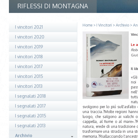
RIFLESSI DI MONTAGNA
Home
>
I Vincitori
>
Archivio
>
An
I vincitori 2021
Vinc
I vincitori 2020
Le a
I vincitori 2019
Robe
Giul
I vincitori 2018
I vincitori 2017
Il li
I vincitori 2015
«Gli
noi
I vincitori 2013
pass
nell
I segnalati 2018
tut
nat
I segnalati 2017
svolgono per lo piú sull'asfalto 
una traccia.?Molte regioni hann
I segnalati 2015
luogo, che salgono ai valichi o
cappella, al fiume o al mare».?
I segnalati 2013
natura, erede di una tradizione
trasformare una strada in una sto
Archivio
memoria.?Riallacciando l'ancest