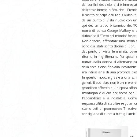
dai confini del cielo, e si è immed
delicato e immaginifico, che il Premio
Il merito principale di Tanis Rideout,
da un punto di vista nuovo con una
qui del tentativo britannico del 19
uomo di punta George Mallory e si
dubbio se il “Tetto del mondo” fosse
Non è facile, affrontare una storia 
sono già stati scritti decine di libri
dal punto di vista femminile, ovver
ritorno in Inghilterra e, fra speran
narrati dalla donna si alternano par
della spedizione, fino alla inevitabi
ma intrisa anzi di una profonda piet
In questo modo, e grazie a una scrit
generi: il suo libro non è un mero re
grandioso affresco di un’epoca affasc
montagna e quella che tocca ogni co
l’abbandono e la nostalgia. Come
responsabilità di stabilire se gli amo
siamo lieti di promuovere Ti scrive
consigliarla di cuore a tutti gli amic