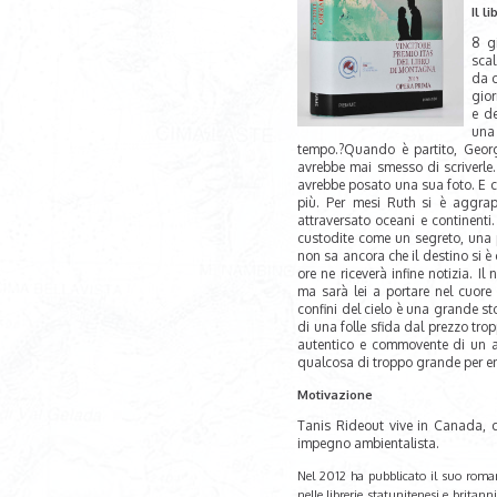
Il li
8 g
scal
da 
gior
e de
una 
tempo.?Quando è partito, Geor
avrebbe mai smesso di scriverle. 
avrebbe posato una sua foto. E ch
più. Per mesi Ruth si è aggrap
attraversato oceani e continenti
custodite come un segreto, una 
non sa ancora che il destino si è
ore ne riceverà infine notizia. I
ma sarà lei a portare nel cuore 
confini del cielo è una grande s
di una folle sfida dal prezzo tro
autentico e commovente di un a
qualcosa di troppo grande per e
Motivazione
Tanis Rideout vive in Canada, d
impegno ambientalista.
Nel 2012 ha pubblicato il suo roman
nelle librerie statunitenesi e britann