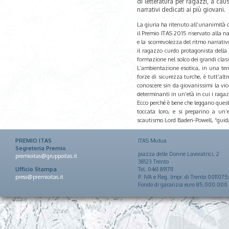
di letteratura per ragazzi, a cau
narrativi dedicati ai più giovani.
La giuria ha ritenuto all’unanimità c
il Premio ITAS 2015 riservato alla na
e la scorrevolezza del ritmo narrativ
il ragazzo curdo protagonista della
formazione nel solco dei grandi clas
L’ambientazione esotica, in una terr
forze di sicurezza turche, è tutt’alt
conoscere sin da giovanissimi la viol
determinanti in un’età in cui i ragaz
Ecco perché è bene che leggano quest
toccata loro, e si preparino a un’
scautismo Lord Baden-Powell, “guidar
PREMIO ITAS
ITAS Mutua
Segreteria Premio
piazza delle Donne Lavoratrici, 2
premioitas@gruppoitas.it
38123 Trento
Ufficio Stampa
Tel. 0461 891711
press@premioitas.it
P. IVA e Reg. Impr. di Trento 001107
Fondo di garanzia euro 85.000.000