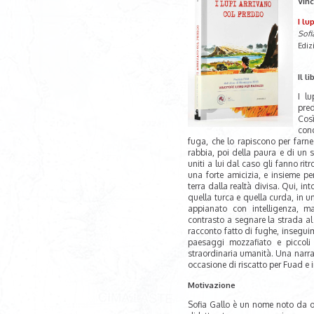
Vinc
I lu
Sofi
Ediz
Il li
I l
pred
Così
con
fuga, che lo rapiscono per farne
rabbia, poi della paura e di un
uniti a lui dal caso gli fanno ritr
una forte amicizia, e insieme pe
terra dalla realtà divisa. Qui, i
quella turca e quella curda, in u
appianato con intelligenza, m
contrasto a segnare la strada al
racconto fatto di fughe, inseguim
paesaggi mozzafiato e piccoli 
straordinaria umanità. Una narraz
occasione di riscatto per Fuad e i
Motivazione
Sofia Gallo è un nome noto da ol