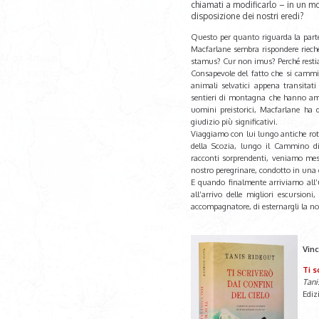
chiamati a modificarlo – in un mo
disposizione dei nostri eredi?
Questo per quanto riguarda la parte 
Macfarlane sembra rispondere rieche
stamus? Cur non imus? Perché rest
Consapevole del fatto che si cammin
animali selvatici appena transita
sentieri di montagna che hanno amat
uomini preistorici, Macfarlane ha d
giudizio più significativi.
Viaggiamo con lui lungo antiche rotte
della Scozia, lungo il Cammino di
racconti sorprendenti, veniamo mess
nostro peregrinare, condotto in una
E quando finalmente arriviamo all’
all’arrivo delle migliori escursion
accompagnatore, di esternargli la nos
Vinc
Ti s
Tani
Ediz