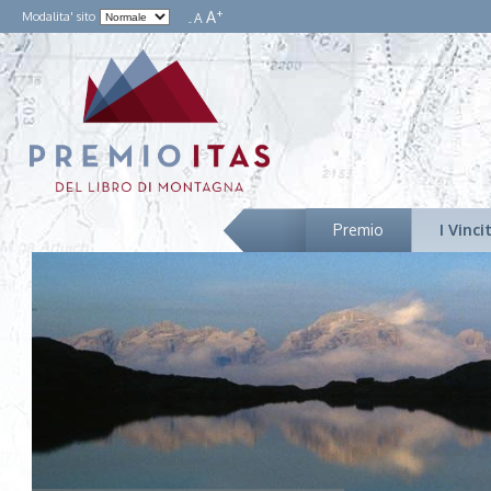
+
A
Modalita' sito
A
-
Premio
I Vinci